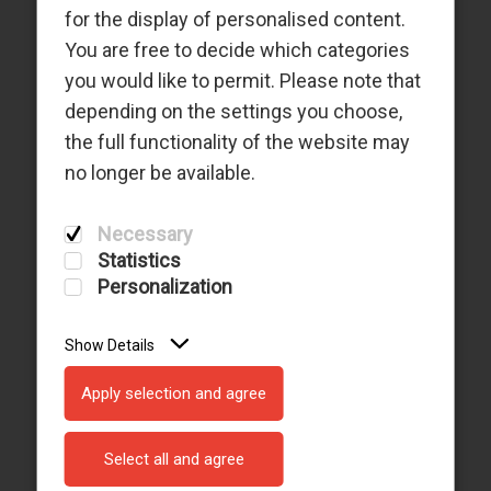
CONDIÇÕES GERAIS DE
for the display of personalised content.
TRANSPORTE
You are free to decide which categories
you would like to permit. Please note that
depending on the settings you choose,
the full functionality of the website may
no longer be available.
Necessary
CHECK-IN E EMBARQUE
Statistics
Personalization
Show Details
Apply selection and agree
Select all and agree
VIAJAR COM BAGAGEM