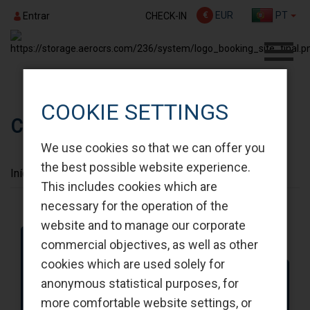
€
EUR
PT
CHECK-IN
Entrar
COOKIE SETTINGS
CHECK-IN
We use cookies so that we can offer you
the best possible website experience.
Início
CHECK-IN
This includes cookies which are
necessary for the operation of the
website and to manage our corporate
commercial objectives, as well as other
cookies which are used solely for
Ida e Volta
anonymous statistical purposes, for
more comfortable website settings, or
De