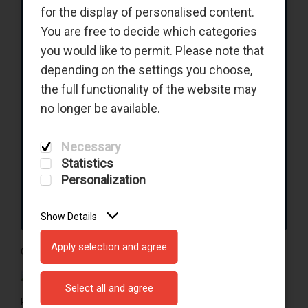
for the display of personalised content.
You are free to decide which categories
para
you would like to permit. Please note that
depending on the settings you choose,
the full functionality of the website may
DATA DE PARTIDA
no longer be available.
DATA DE CHEGADA
Necessary
Statistics
Nº DE PASSAGEIROS
Personalization
Show Details
Apply selection and agree
Clique nesta ligação para realizar o seu Check-In Online
Select all and agree
Pode fazer o seu check in online a partir de 48 horas e até