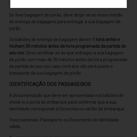
1:30 min antes da saída programada do voo.
Se tiver bagagem de porão‚ deve dirigir-se ao nosso balcão
de entrega de bagagens para entregar a sua bagagem de
porão.
Os balcões de entrega de bagagem abrem
1 hora antes e
fecham 30 minutos antes da hora programada da partida do
seu voo
. Deve certificar-se de que entregou a sua bagagem
de porão com mais de 30 minutos antes da hora programada
da partida do seu voo caso contrário não será aceite o
transporte da sua bagagem de porão.
IDENTIFICAÇÃO DOS PASSAGEIROS
A documentação que deve ser apresentada nos balcões de
check-in e porta de embarque para confirmar que a sua
identidade corresponde à fornecida no cartão de embarque.
Voos nacionais: Passaporte ou Documento de Identidade
válido.