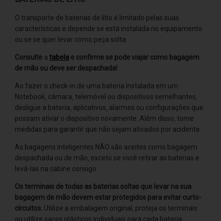
O transporte de baterias de lítio é limitado pelas suas
características e depende se está instalada no equipamento
ou se se quer levar como peça solta.
Consulte
a
tabela
e confirme se pode viajar como bagagem
de mão ou deve ser despachada!
Ao fazer o check-in de uma bateria instalada em um
Notebook‚ câmara‚ telemóvel ou dispositivos semelhantes‚
desligue a bateria‚ aplicativos‚ alarmes ou configurações que
possam ativar o dispositivo novamente. Além disso‚ tome
medidas para garantir que não sejam ativados por acidente.
As bagagens inteligentes NÃO são aceites como bagagem
despachada ou de mão‚ exceto se você retirar as baterias e
levá-las na cabine consigo.
Os terminais de todas as baterias soltas que levar na sua
bagagem de mão devem estar protegidos para evitar curto-
circuitos.
Utilize a embalagem original‚ proteja os terminais
ou utilize sacos plásticos individuais para cada bateria.